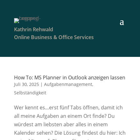
Kathrin Rehwald
Online Business & Office Services
How To: MS Planner in Outlook anzeigen lassen
Juli 30, 2025
|
Aufgabenmanagement
,
Selbständigkeit
Wer kennt es…erst fünf Tabs öffnen, damit ich
all meine Aufgaben an einem Ort finde? Du
würdest am liebsten aber alles in einem
Kalender sehen? Die Lösung findest du hier: Ich