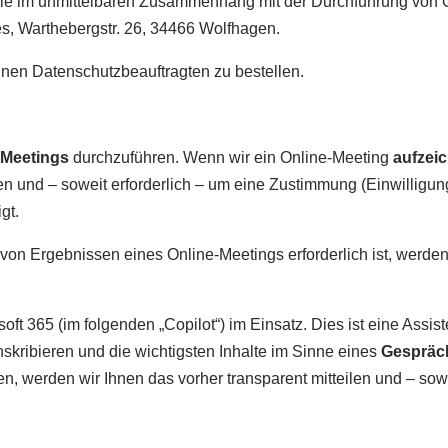
 die im unmittelbaren Zusammenhang mit der Durchführung von On
s, Warthebergstr. 26, 34466 Wolfhagen.
einen Datenschutzbeauftragten zu bestellen.
-Meetings
durchzuführen. Wenn wir ein Online-Meeting
aufzei
en und – soweit erforderlich – um eine Zustimmung (Einwilligun
gt.
 von Ergebnissen eines Online-Meetings erforderlich ist, werde
oft 365 (im folgenden „Copilot“) im Einsatz. Dies ist eine Assis
nskribieren und die wichtigsten Inhalte im Sinne eines
Gespräc
sen, werden wir Ihnen das vorher transparent mitteilen und – so