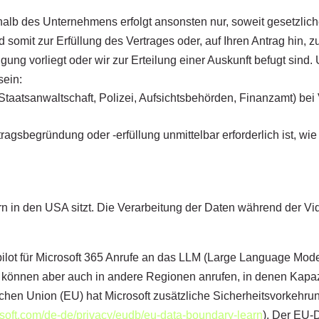
lb des Unternehmens erfolgt ansonsten nur, soweit gesetzlic
somit zur Erfüllung des Vertrages oder, auf Ihren Antrag hin, 
igung vorliegt oder wir zur Erteilung einer Auskunft befugt si
sein:
B. Staatsanwaltschaft, Polizei, Aufsichtsbehörden, Finanzamt) bei
agsbegründung oder -erfüllung unmittelbar erforderlich ist, wie 
rn in den USA sitzt. Die Verarbeitung der Daten während der Vid
pilot für Microsoft 365 Anrufe an das LLM (Large Language Mo
, können aber auch in andere Regionen anrufen, in denen Kapazi
schen Union (EU) hat Microsoft zusätzliche Sicherheitsvorkehru
rosoft.com/de-de/privacy/eudb/eu-data-boundary-learn
). Der EU-