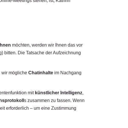
line-Meetings stehen, ist, Kathrin
chnen
möchten, werden wir Ihnen das vor
g) bitten. Die Tatsache der Aufzeichnung
n wir mögliche
Chatinhalte
im Nachgang
tentenfunktion mit
künstlicher Intelligenz
,
hsprotokoll
s zusammen zu fassen. Wenn
weit erforderlich – um eine Zustimmung