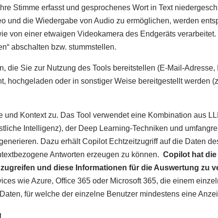
Ihre Stimme erfasst und gesprochenes Wort in Text niedergeschri
o und die Wiedergabe von Audio zu ermöglichen, werden ents
ie von einer etwaigen Videokamera des Endgeräts verarbeitet.
nen“ abschalten bzw. stummstellen.
n, die Sie zur Nutzung des Tools bereitstellen (E-Mail-Adresse
t, hochgeladen oder in sonstiger Weise bereitgestellt werden (z
halte und Kontext zu. Das Tool verwendet eine Kombination aus
tliche Intelligenz), der Deep Learning-Techniken und umfangrei
erieren. Dazu erhält Copilot Echtzeitzugriff auf die Daten de
ntextbezogene Antworten erzeugen zu können.
Copilot hat die
uzugreifen und diese Informationen für die Auswertung zu 
rvices wie Azure, Office 365 oder Microsoft 365, die einem ein
Daten, für welche der einzelne Benutzer mindestens eine Anze
g